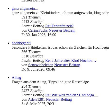
Letzter Beitrag
ganz allgemein...
ganz allgemein zu Kleinkindern, ob nun aufgeweckt, klug ode
391
Themen
4413
Beiträge
Letzter Beitrag
Re: Ferienfreizeit?
von
CarinaFuchs
Neuester Beitrag
Fr 30. Jan 2026, 16:00
hochbegabt?
besondere Fähigkeiten: ist das schon ein Zeichen für Hochbeg
366
Themen
3310
Beiträge
Letzter Beitrag
Re: 2 Jahre altes Kind Hochbe…
von
Senzwiebelchen
Neuester Beitrag
Do 9. Jul 2026, 09:46
Alltag
Fragen aus dem Alltag, Tipps und gute Ratschläge
254
Themen
2427
Beiträge
Letzter Beitrag
Re: Wie weit zählen? Und bega…
von
Adele1291
Neuester Beitrag
Sa 8. Mär 2025, 20:31