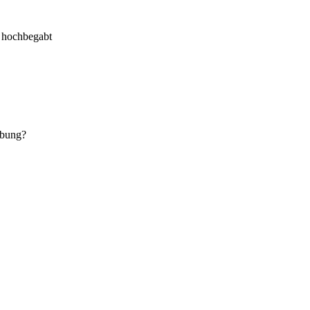
r hochbegabt
abung?