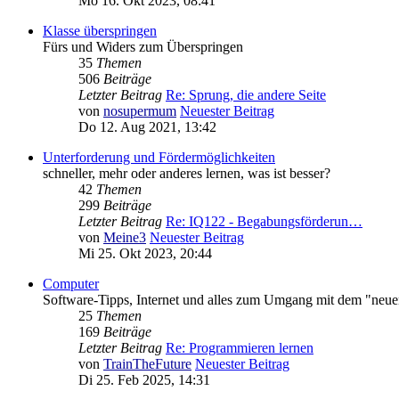
Mo 16. Okt 2023, 08:41
Klasse überspringen
Fürs und Widers zum Überspringen
35
Themen
506
Beiträge
Letzter Beitrag
Re: Sprung, die andere Seite
von
nosupermum
Neuester Beitrag
Do 12. Aug 2021, 13:42
Unterforderung und Fördermöglichkeiten
schneller, mehr oder anderes lernen, was ist besser?
42
Themen
299
Beiträge
Letzter Beitrag
Re: IQ122 - Begabungsförderun…
von
Meine3
Neuester Beitrag
Mi 25. Okt 2023, 20:44
Computer
Software-Tipps, Internet und alles zum Umgang mit dem "ne
25
Themen
169
Beiträge
Letzter Beitrag
Re: Programmieren lernen
von
TrainTheFuture
Neuester Beitrag
Di 25. Feb 2025, 14:31