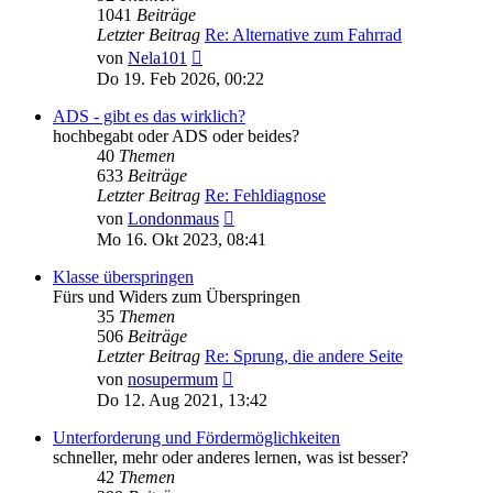
1041
Beiträge
Letzter Beitrag
Re: Alternative zum Fahrrad
Neuester
von
Nela101
Beitrag
Do 19. Feb 2026, 00:22
ADS - gibt es das wirklich?
hochbegabt oder ADS oder beides?
40
Themen
633
Beiträge
Letzter Beitrag
Re: Fehldiagnose
Neuester
von
Londonmaus
Beitrag
Mo 16. Okt 2023, 08:41
Klasse überspringen
Fürs und Widers zum Überspringen
35
Themen
506
Beiträge
Letzter Beitrag
Re: Sprung, die andere Seite
Neuester
von
nosupermum
Beitrag
Do 12. Aug 2021, 13:42
Unterforderung und Fördermöglichkeiten
schneller, mehr oder anderes lernen, was ist besser?
42
Themen