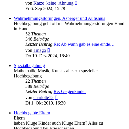
Neuester
von
Katze_keine_Ahnung
Beitrag
Fr 6. Sep 2024, 15:28
Wahrnehmungsstörungen, Asperger und Autismus
Hochbegabung geht oft mit Wahrnehmungesstörungen Hand
in Hand
52
Themen
346
Beiträge
Letzter Beitrag
Re: Ab wann gab es eine einde…
Neuester
von
Tinago
Beitrag
Do 19. Dez 2024, 18:40
Spezialbegabung
Mathematik, Musik, Kunst - alles zu spezieller
Hochbegabung
22
Themen
389
Beiträge
Letzter Beitrag
Re: Geigenkinder
Neuester
von
charlotte12
Beitrag
Di 1. Okt 2019, 16:30
Hochbegabte Eltern
Eltern
haben Kluge Kinder auch Kluge Eltern? Alles zu
Hochbegabung bei Erwachsenen