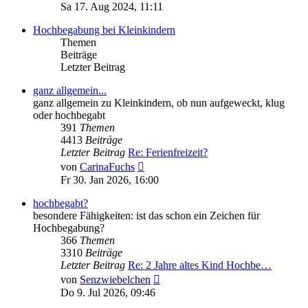
Beitrag
Sa 17. Aug 2024, 11:11
Hochbegabung bei Kleinkindern
Themen
Beiträge
Letzter Beitrag
ganz allgemein...
ganz allgemein zu Kleinkindern, ob nun aufgeweckt, klug
oder hochbegabt
391
Themen
4413
Beiträge
Letzter Beitrag
Re: Ferienfreizeit?
Neuester
von
CarinaFuchs
Beitrag
Fr 30. Jan 2026, 16:00
hochbegabt?
besondere Fähigkeiten: ist das schon ein Zeichen für
Hochbegabung?
366
Themen
3310
Beiträge
Letzter Beitrag
Re: 2 Jahre altes Kind Hochbe…
Neuester
von
Senzwiebelchen
Beitrag
Do 9. Jul 2026, 09:46