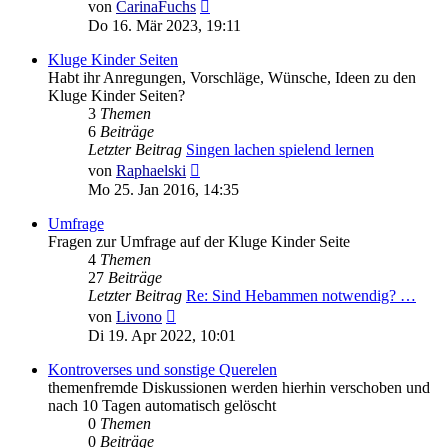
Neuester
von
CarinaFuchs
Beitrag
Do 16. Mär 2023, 19:11
Kluge Kinder Seiten
Habt ihr Anregungen, Vorschläge, Wünsche, Ideen zu den
Kluge Kinder Seiten?
3
Themen
6
Beiträge
Letzter Beitrag
Singen lachen spielend lernen
Neuester
von
Raphaelski
Beitrag
Mo 25. Jan 2016, 14:35
Umfrage
Fragen zur Umfrage auf der Kluge Kinder Seite
4
Themen
27
Beiträge
Letzter Beitrag
Re: Sind Hebammen notwendig? …
Neuester
von
Livono
Beitrag
Di 19. Apr 2022, 10:01
Kontroverses und sonstige Querelen
themenfremde Diskussionen werden hierhin verschoben und
nach 10 Tagen automatisch gelöscht
0
Themen
0
Beiträge