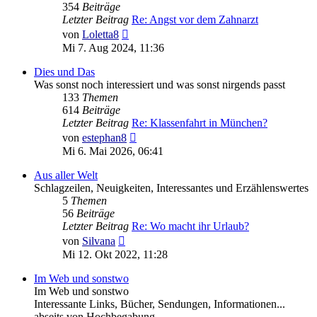
354
Beiträge
Letzter Beitrag
Re: Angst vor dem Zahnarzt
Neuester
von
Loletta8
Beitrag
Mi 7. Aug 2024, 11:36
Dies und Das
Was sonst noch interessiert und was sonst nirgends passt
133
Themen
614
Beiträge
Letzter Beitrag
Re: Klassenfahrt in München?
Neuester
von
estephan8
Beitrag
Mi 6. Mai 2026, 06:41
Aus aller Welt
Schlagzeilen, Neuigkeiten, Interessantes und Erzählenswertes
5
Themen
56
Beiträge
Letzter Beitrag
Re: Wo macht ihr Urlaub?
Neuester
von
Silvana
Beitrag
Mi 12. Okt 2022, 11:28
Im Web und sonstwo
Im Web und sonstwo
Interessante Links, Bücher, Sendungen, Informationen...
abseits von Hochbegabung