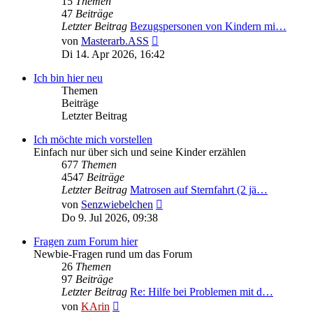
15
Themen
47
Beiträge
Letzter Beitrag
Bezugspersonen von Kindern mi…
Neuester
von
Masterarb.ASS
Beitrag
Di 14. Apr 2026, 16:42
Ich bin hier neu
Themen
Beiträge
Letzter Beitrag
Ich möchte mich vorstellen
Einfach nur über sich und seine Kinder erzählen
677
Themen
4547
Beiträge
Letzter Beitrag
Matrosen auf Sternfahrt (2 jä…
Neuester
von
Senzwiebelchen
Beitrag
Do 9. Jul 2026, 09:38
Fragen zum Forum hier
Newbie-Fragen rund um das Forum
26
Themen
97
Beiträge
Letzter Beitrag
Re: Hilfe bei Problemen mit d…
Neuester
von
KArin