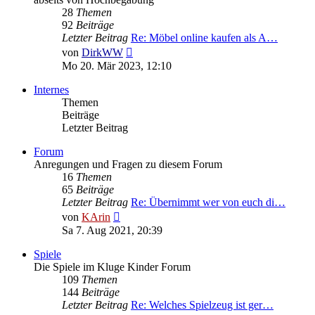
28
Themen
92
Beiträge
Letzter Beitrag
Re: Möbel online kaufen als A…
Neuester
von
DirkWW
Beitrag
Mo 20. Mär 2023, 12:10
Internes
Themen
Beiträge
Letzter Beitrag
Forum
Anregungen und Fragen zu diesem Forum
16
Themen
65
Beiträge
Letzter Beitrag
Re: Übernimmt wer von euch di…
Neuester
von
KArin
Beitrag
Sa 7. Aug 2021, 20:39
Spiele
Die Spiele im Kluge Kinder Forum
109
Themen
144
Beiträge
Letzter Beitrag
Re: Welches Spielzeug ist ger…