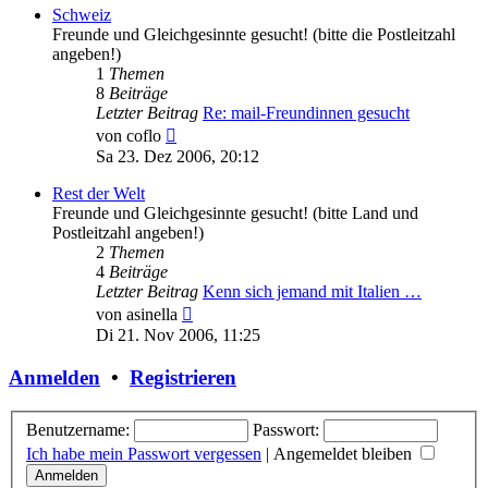
Schweiz
Freunde und Gleichgesinnte gesucht! (bitte die Postleitzahl
angeben!)
1
Themen
8
Beiträge
Letzter Beitrag
Re: mail-Freundinnen gesucht
Neuester
von
coflo
Beitrag
Sa 23. Dez 2006, 20:12
Rest der Welt
Freunde und Gleichgesinnte gesucht! (bitte Land und
Postleitzahl angeben!)
2
Themen
4
Beiträge
Letzter Beitrag
Kenn sich jemand mit Italien …
Neuester
von
asinella
Beitrag
Di 21. Nov 2006, 11:25
Anmelden
•
Registrieren
Benutzername:
Passwort:
Ich habe mein Passwort vergessen
|
Angemeldet bleiben