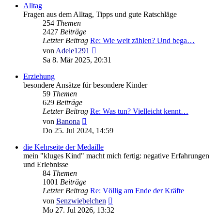
Alltag
Fragen aus dem Alltag, Tipps und gute Ratschläge
254
Themen
2427
Beiträge
Letzter Beitrag
Re: Wie weit zählen? Und bega…
Neuester
von
Adele1291
Beitrag
Sa 8. Mär 2025, 20:31
Erziehung
besondere Ansätze für besondere Kinder
59
Themen
629
Beiträge
Letzter Beitrag
Re: Was tun? Vielleicht kennt…
Neuester
von
Banona
Beitrag
Do 25. Jul 2024, 14:59
die Kehrseite der Medaille
mein "kluges Kind" macht mich fertig: negative Erfahrungen
und Erlebnisse
84
Themen
1001
Beiträge
Letzter Beitrag
Re: Völlig am Ende der Kräfte
Neuester
von
Senzwiebelchen
Beitrag
Mo 27. Jul 2026, 13:32