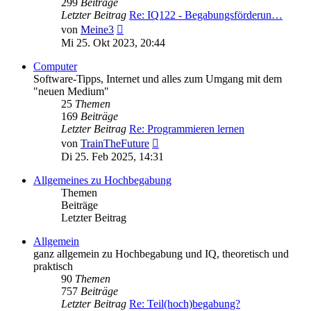
299
Beiträge
Letzter Beitrag
Re: IQ122 - Begabungsförderun…
Neuester
von
Meine3
Beitrag
Mi 25. Okt 2023, 20:44
Computer
Software-Tipps, Internet und alles zum Umgang mit dem
"neuen Medium"
25
Themen
169
Beiträge
Letzter Beitrag
Re: Programmieren lernen
Neuester
von
TrainTheFuture
Beitrag
Di 25. Feb 2025, 14:31
Allgemeines zu Hochbegabung
Themen
Beiträge
Letzter Beitrag
Allgemein
ganz allgemein zu Hochbegabung und IQ, theoretisch und
praktisch
90
Themen
757
Beiträge
Letzter Beitrag
Re: Teil(hoch)begabung?