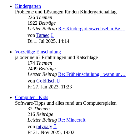
Kindergarten
Probleme und Lösungen für den Kindergartenalltag
226
Themen
1922
Beiträge
Letzter Beitrag
Re: Kindergartenwechsel in Be…
Neuester
von
Taraec
Beitrag
Di 1. Jul 2025, 14:14
Vorzeitige Einschulung
ja oder nein? Erfahrungen und Ratschläge
174
Themen
2499
Beiträge
Letzter Beitrag
Re: Früheinschulung - wann un…
Neuester
von
Goldfisch
Beitrag
Fr 27. Jan 2023, 11:23
Computer - Kids
Software-Tipps und alles rund um Computerspielen
32
Themen
216
Beiträge
Letzter Beitrag
Re: Minecraft
Neuester
von
pitypaty
Beitrag
Fr 21. Nov 2025, 19:02