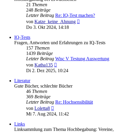
21
Themen
248
Beiträge
Letzter Beitrag
Re: IQ-Test machen?
Neuester
von
Katze_keine_Ahnung
Beitrag
Do 3. Okt 2024, 14:18
IQ-Tests
Fragen, Antworten und Erfahrungen zu IQ-Tests
157
Themen
1439
Beiträge
Letzter Beitrag
Wisc V Testung Auswertung
Neuester
von
Katha135
Beitrag
Di 2. Dez 2025, 10:24
Literatur
Gute Bücher, schlechte Bücher
46
Themen
369
Beiträge
Letzter Beitrag
Re: Hochsensibilität
Neuester
von
Loletta8
Beitrag
Mi 7. Aug 2024, 11:42
Links
Linksammlung zum Thema Hochbegabung: Vereine,