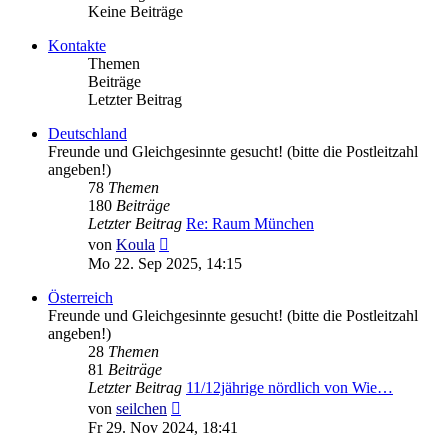
Keine Beiträge
Kontakte
Themen
Beiträge
Letzter Beitrag
Deutschland
Freunde und Gleichgesinnte gesucht! (bitte die Postleitzahl
angeben!)
78
Themen
180
Beiträge
Letzter Beitrag
Re: Raum München
Neuester
von
Koula
Beitrag
Mo 22. Sep 2025, 14:15
Österreich
Freunde und Gleichgesinnte gesucht! (bitte die Postleitzahl
angeben!)
28
Themen
81
Beiträge
Letzter Beitrag
11/12jährige nördlich von Wie…
Neuester
von
seilchen
Beitrag
Fr 29. Nov 2024, 18:41