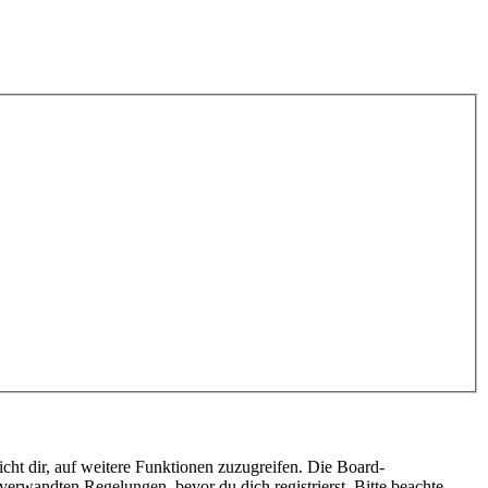
cht dir, auf weitere Funktionen zuzugreifen. Die Board-
erwandten Regelungen, bevor du dich registrierst. Bitte beachte