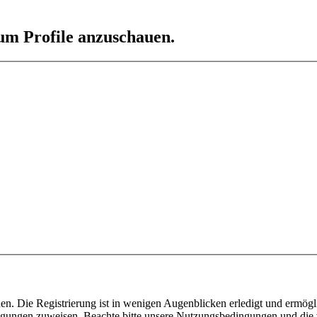
 um Profile anzuschauen.
n. Die Registrierung ist in wenigen Augenblicken erledigt und ermögli
tigungen zuweisen. Beachte bitte unsere Nutzungsbedingungen und die v