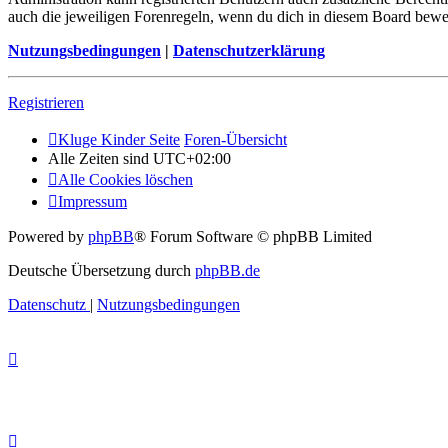
auch die jeweiligen Forenregeln, wenn du dich in diesem Board bewe
Nutzungsbedingungen
|
Datenschutzerklärung
Registrieren
Kluge Kinder Seite
Foren-Übersicht
Alle Zeiten sind
UTC+02:00
Alle Cookies löschen
Impressum
Powered by
phpBB
® Forum Software © phpBB Limited
Deutsche Übersetzung durch
phpBB.de
Datenschutz
|
Nutzungsbedingungen