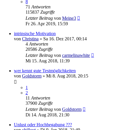
8
71
Antworten
115837
Zugriffe
Letzter Beitrag
von
Meine3
Fr 26. Apr 2019, 15:59
intrinsische Motivation
von
Christina
»
Sa 16. Dez 2017, 00:14
4
Antworten
20586
Zugriffe
Letzter Beitrag
von
carmelinawhite
Mi 15. Aug 2018, 11:39
wer kennt gute Testmöglichkeiten
von
Goldstorm
»
Mi 8. Aug 2018, 20:15
1
2
11
Antworten
37900
Zugriffe
Letzter Beitrag
von
Goldstorm
Di 14. Aug 2018, 21:30
Unlust oder Hochbegabung ???
von
chillout
»
Di 9. Jan 2018, 21:49