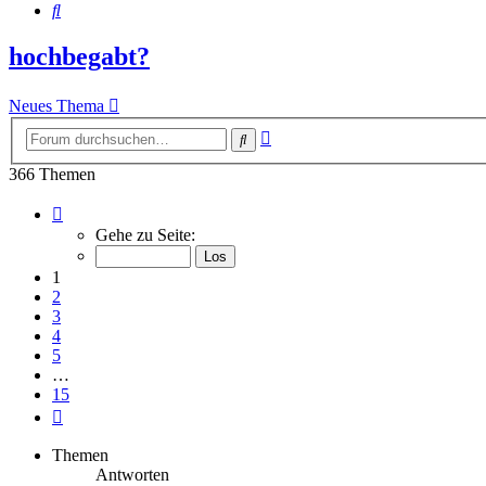
Suche
hochbegabt?
Neues Thema
Erweiterte
Suche
Suche
366 Themen
Seite
1
Gehe zu Seite:
von
15
1
2
3
4
5
…
15
Nächste
Themen
Antworten