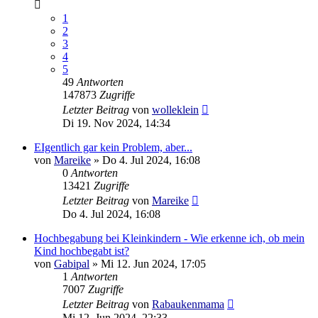
1
2
3
4
5
49
Antworten
147873
Zugriffe
Letzter Beitrag
von
wolleklein
Di 19. Nov 2024, 14:34
EIgentlich gar kein Problem, aber...
von
Mareike
»
Do 4. Jul 2024, 16:08
0
Antworten
13421
Zugriffe
Letzter Beitrag
von
Mareike
Do 4. Jul 2024, 16:08
Hochbegabung bei Kleinkindern - Wie erkenne ich, ob mein
Kind hochbegabt ist?
von
Gabipal
»
Mi 12. Jun 2024, 17:05
1
Antworten
7007
Zugriffe
Letzter Beitrag
von
Rabaukenmama
Mi 12. Jun 2024, 22:33