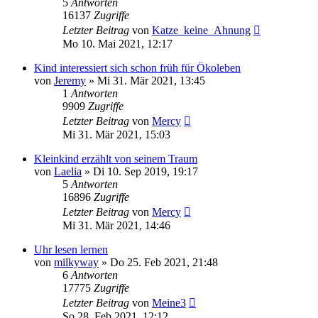
5
Antworten
16137
Zugriffe
Letzter Beitrag
von
Katze_keine_Ahnung
Mo 10. Mai 2021, 12:17
Kind interessiert sich schon früh für Ökoleben
von
Jeremy
»
Mi 31. Mär 2021, 13:45
1
Antworten
9909
Zugriffe
Letzter Beitrag
von
Mercy
Mi 31. Mär 2021, 15:03
Kleinkind erzählt von seinem Traum
von
Laelia
»
Di 10. Sep 2019, 19:17
5
Antworten
16896
Zugriffe
Letzter Beitrag
von
Mercy
Mi 31. Mär 2021, 14:46
Uhr lesen lernen
von
milkyway
»
Do 25. Feb 2021, 21:48
6
Antworten
17775
Zugriffe
Letzter Beitrag
von
Meine3
So 28. Feb 2021, 12:12