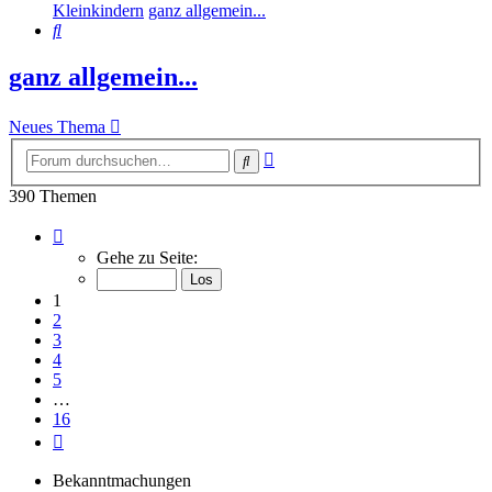
Kleinkindern
ganz allgemein...
Suche
ganz allgemein...
Neues Thema
Erweiterte
Suche
Suche
390 Themen
Seite
1
Gehe zu Seite:
von
16
1
2
3
4
5
…
16
Nächste
Bekanntmachungen