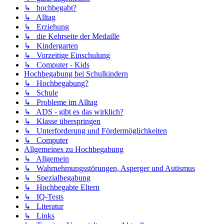
↳ hochbegabt?
↳ Alltag
↳ Erziehung
↳ die Kehrseite der Medaille
↳ Kindergarten
↳ Vorzeitige Einschulung
↳ Computer - Kids
Hochbegabung bei Schulkindern
↳ Hochbegabung?
↳ Schule
↳ Probleme im Alltag
↳ ADS - gibt es das wirklich?
↳ Klasse überspringen
↳ Unterforderung und Fördermöglichkeiten
↳ Computer
Allgemeines zu Hochbegabung
↳ Allgemein
↳ Wahrnehmungsstörungen, Asperger und Autismus
↳ Spezialbegabung
↳ Hochbegabte Eltern
↳ IQ-Tests
↳ Literatur
↳ Links