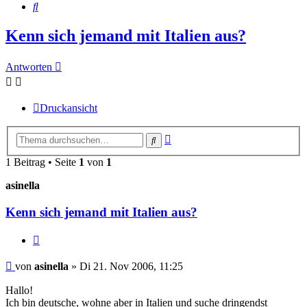
Suche
Kenn sich jemand mit Italien aus?
Antworten
Druckansicht
Erweiterte
Suche
Suche
1 Beitrag • Seite
1
von
1
asinella
Kenn sich jemand mit Italien aus?
Zitieren
Beitrag
von
asinella
»
Di 21. Nov 2006, 11:25
Hallo!
Ich bin deutsche, wohne aber in Italien und suche dringendst