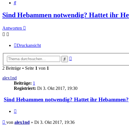
Suche
Sind Hebammen notwendig? Hattet ihr 
Antworten
Druckansicht
Erweiterte
Suche
Suche
2 Beiträge • Seite
1
von
1
alex1nd
Beiträge:
1
Registriert:
Di 3. Okt 2017, 19:30
Sind Hebammen notwendig? Hattet ihr Hebammen?
Zitieren
Beitrag
von
alex1nd
»
Di 3. Okt 2017, 19:36