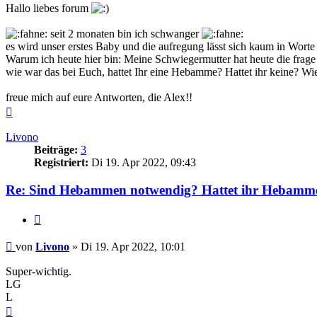
Hallo liebes forum
seit 2 monaten bin ich schwanger
es wird unser erstes Baby und die aufregung lässt sich kaum in Worte f
Warum ich heute hier bin: Meine Schwiegermutter hat heute die frage
wie war das bei Euch, hattet Ihr eine Hebamme? Hattet ihr keine? Wie 
freue mich auf eure Antworten, die Alex!!
Nach
oben
Livono
Beiträge:
3
Registriert:
Di 19. Apr 2022, 09:43
Re: Sind Hebammen notwendig? Hattet ihr Hebamm
Zitieren
Beitrag
von
Livono
»
Di 19. Apr 2022, 10:01
Super-wichtig.
LG
L
Nach