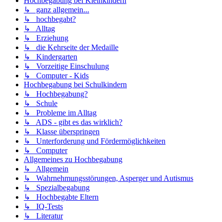
Hochbegabung bei Kleinkindern
↳ ganz allgemein...
↳ hochbegabt?
↳ Alltag
↳ Erziehung
↳ die Kehrseite der Medaille
↳ Kindergarten
↳ Vorzeitige Einschulung
↳ Computer - Kids
Hochbegabung bei Schulkindern
↳ Hochbegabung?
↳ Schule
↳ Probleme im Alltag
↳ ADS - gibt es das wirklich?
↳ Klasse überspringen
↳ Unterforderung und Fördermöglichkeiten
↳ Computer
Allgemeines zu Hochbegabung
↳ Allgemein
↳ Wahrnehmungsstörungen, Asperger und Autismus
↳ Spezialbegabung
↳ Hochbegabte Eltern
↳ IQ-Tests
↳ Literatur