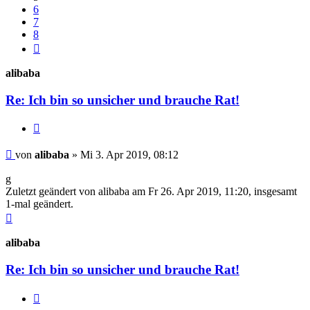
6
7
8
Nächste
alibaba
Re: Ich bin so unsicher und brauche Rat!
Zitieren
Beitrag
von
alibaba
»
Mi 3. Apr 2019, 08:12
g
Zuletzt geändert von
alibaba
am Fr 26. Apr 2019, 11:20, insgesamt
1-mal geändert.
Nach
oben
alibaba
Re: Ich bin so unsicher und brauche Rat!
Zitieren