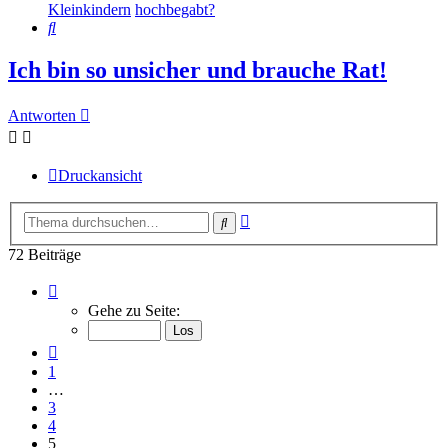
Kleinkindern
hochbegabt?
Suche
Ich bin so unsicher und brauche Rat!
Antworten
Druckansicht
Erweiterte
Suche
Suche
72 Beiträge
Seite
5
Gehe zu Seite:
von
8
Vorherige
1
…
3
4
5