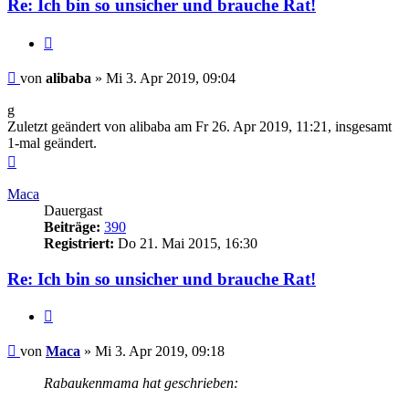
Re: Ich bin so unsicher und brauche Rat!
Zitieren
Beitrag
von
alibaba
»
Mi 3. Apr 2019, 09:04
g
Zuletzt geändert von
alibaba
am Fr 26. Apr 2019, 11:21, insgesamt
1-mal geändert.
Nach
oben
Maca
Dauergast
Beiträge:
390
Registriert:
Do 21. Mai 2015, 16:30
Re: Ich bin so unsicher und brauche Rat!
Zitieren
Beitrag
von
Maca
»
Mi 3. Apr 2019, 09:18
Rabaukenmama hat geschrieben: