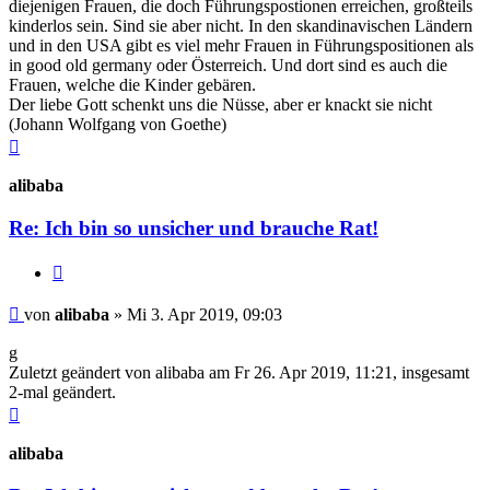
diejenigen Frauen, die doch Führungspostionen erreichen, großteils
kinderlos sein. Sind sie aber nicht. In den skandinavischen Ländern
und in den USA gibt es viel mehr Frauen in Führungspositionen als
in good old germany oder Österreich. Und dort sind es auch die
Frauen, welche die Kinder gebären.
Der liebe Gott schenkt uns die Nüsse, aber er knackt sie nicht
(Johann Wolfgang von Goethe)
Nach
oben
alibaba
Re: Ich bin so unsicher und brauche Rat!
Zitieren
Beitrag
von
alibaba
»
Mi 3. Apr 2019, 09:03
g
Zuletzt geändert von
alibaba
am Fr 26. Apr 2019, 11:21, insgesamt
2-mal geändert.
Nach
oben
alibaba