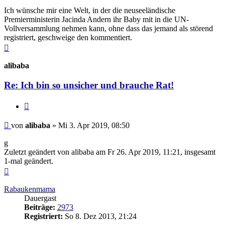
Ich wünsche mir eine Welt, in der die neuseeländische
Premierministerin Jacinda Andern ihr Baby mit in die UN-
Vollversammlung nehmen kann, ohne dass das jemand als störend
registriert, geschweige den kommentiert.
Nach
oben
alibaba
Re: Ich bin so unsicher und brauche Rat!
Zitieren
Beitrag
von
alibaba
»
Mi 3. Apr 2019, 08:50
g
Zuletzt geändert von
alibaba
am Fr 26. Apr 2019, 11:21, insgesamt
1-mal geändert.
Nach
oben
Rabaukenmama
Dauergast
Beiträge:
2973
Registriert:
So 8. Dez 2013, 21:24