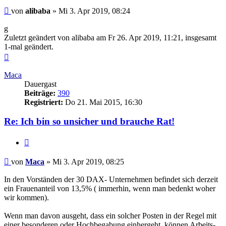
Beitrag
von
alibaba
»
Mi 3. Apr 2019, 08:24
g
Zuletzt geändert von
alibaba
am Fr 26. Apr 2019, 11:21, insgesamt
1-mal geändert.
Nach
oben
Maca
Dauergast
Beiträge:
390
Registriert:
Do 21. Mai 2015, 16:30
Re: Ich bin so unsicher und brauche Rat!
Zitieren
Beitrag
von
Maca
»
Mi 3. Apr 2019, 08:25
In den Vorständen der 30 DAX- Unternehmen befindet sich derzeit
ein Frauenanteil von 13,5% ( immerhin, wenn man bedenkt woher
wir kommen).
Wenn man davon ausgeht, dass ein solcher Posten in der Regel mit
einer besonderen oder Hochbegabung einhergeht, können Arbeits-