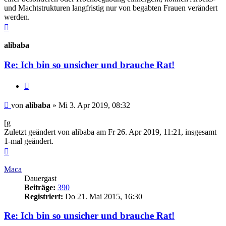
und Machtstrukturen langfristig nur von begabten Frauen verändert
werden.
Nach
oben
alibaba
Re: Ich bin so unsicher und brauche Rat!
Zitieren
Beitrag
von
alibaba
»
Mi 3. Apr 2019, 08:32
[g
Zuletzt geändert von
alibaba
am Fr 26. Apr 2019, 11:21, insgesamt
1-mal geändert.
Nach
oben
Maca
Dauergast
Beiträge:
390
Registriert:
Do 21. Mai 2015, 16:30
Re: Ich bin so unsicher und brauche Rat!